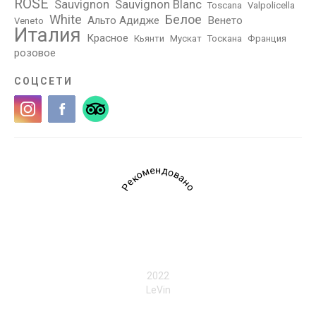
ROSÉ
Sauvignon
Sauvignon Blanc
Toscana
Valpolicella
White
Белое
Альто Адидже
Венето
Veneto
Италия
Красное
Кьянти
Мускат
Тоскана
Франция
розовое
СОЦСЕТИ
Рекомендовано
2022
LeVin