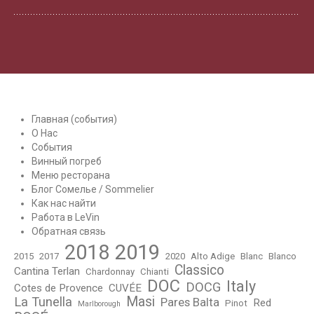
Главная (события)
О Нас
События
Винный погреб
Меню ресторана
Блог Сомелье / Sommelier
Как нас найти
Работа в LeVin
Обратная связь
2018
2019
2015
2017
2020
Alto Adige
Blanc
Blanco
Classico
Cantina Terlan
Chardonnay
Chianti
DOC
Italy
DOCG
Cotes de Provence
CUVÉE
Masi
La Tunella
Pares Balta
Red
Pinot
Marlborough