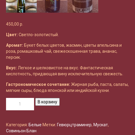
450,00
р.
Цвет:
Светло-золотистый.
Аромат:
Букет белых цветов, жасмин, цветы апельсина и
роза, ромашковый чай, свежескошенная трава, ананас,
персик.
Вкус:
Легкое и шелковистое на вкус. Фантастическая
кислотность, придающая вину исключительную свежесть.
Гастрономическое сочетание:
Жирная рыба, паста, салаты,
мягкие сыры, блюда японской или индийской кухни.
Количество
В корзину
товара
Gramona
Gessami
Penedes
Категория:
Белые
Метки:
Гевюрцтраминер
,
Мускат
,
2022
Совиньон Блан