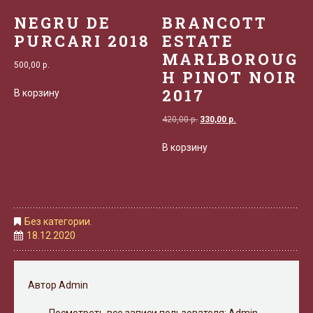
NEGRU DE
BRANCOTT
PURCARI 2018
ESTATE
MARLBOROUG
500,00
р.
H PINOT NOIR
2017
В корзину
Первоначальная
Текущая
420,00
р.
330,00
р.
цена
цена:
В корзину
составляла
330,00 р..
420,00 р..
Без категории.
18.12.2020
Автор
Admin