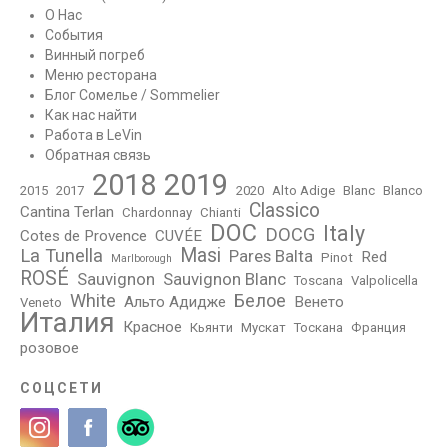
О Нас
События
Винный погреб
Меню ресторана
Блог Сомелье / Sommelier
Как нас найти
Работа в LeVin
Обратная связь
2018
2019
2015
2017
2020
Alto Adige
Blanc
Blanco
Classico
Cantina Terlan
Chardonnay
Chianti
DOC
Italy
DOCG
Cotes de Provence
CUVÉE
Masi
La Tunella
Pares Balta
Red
Pinot
Marlborough
ROSÉ
Sauvignon
Sauvignon Blanc
Toscana
Valpolicella
White
Белое
Альто Адидже
Венето
Veneto
Италия
Красное
Кьянти
Мускат
Тоскана
Франция
розовое
СОЦСЕТИ