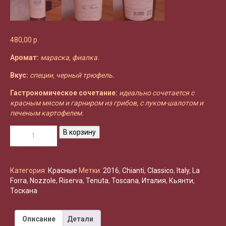
480,00
р.
Аромат:
мараска, фиалка.
Вкус:
специи, черный трюфель.
Гастрономическое сочетание:
идеально сочетается с
красным мясом и гарниром из грибов, с луком-шалотом и
печеным картофелем.
Количество
В корзину
товара
Tenuta
di
Nozzole
Категория:
Красные
Метки:
2016
,
Chianti
,
Classico
,
Italy
,
La
Chianti
Forra
,
Nozzole
,
Riserva
,
Tenuta
,
Toscana
,
Италия
,
Кьянти
,
Classico
Тоскана
La
Forra
Описание
Детали
Riserva