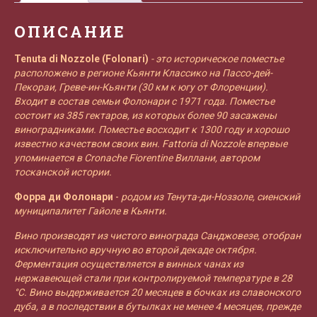
2016
ОПИСАНИЕ
Tenuta di Nozzole (Folonari)
- это историческое поместье
расположено в регионе Кьянти Классико на Пассо-дей-
Пекораи, Греве-ин-Кьянти (30 км к югу от Флоренции).
Входит в состав семьи Фолонари с 1971 года. Поместье
состоит из 385 гектаров, из которых более 90 засажены
виноградниками. Поместье восходит к 1300 году и хорошо
известно качеством своих вин. Fattoria di Nozzole впервые
упоминается в Cronache Fiorentine Виллани, автором
тосканской истории.
Форра ди Фолонари
-
родом из Тенута-ди-Ноззоле, сиенский
муниципалитет Гайоле в Кьянти.
Вино производят из чистого винограда Санджовезе, отобран
исключительно вручную во второй декаде октября.
Ферментация осуществляется в винных чанах из
нержавеющей стали при контролируемой температуре в 28
°C. Вино выдерживается 20 месяцев в бочках из славонского
дуба, а в последствии в бутылках не менее 4 месяцев, прежде