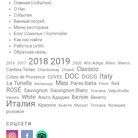
Главная (события)
О Нас
События
Винный погреб
Меню ресторана
Блог Сомелье / Sommelier
Как нас найти
Работа в LeVin
Обратная связь
2018
2019
2015
2017
2020
Alto Adige
Blanc
Blanco
Classico
Cantina Terlan
Chardonnay
Chianti
DOC
Italy
DOCG
Cotes de Provence
CUVÉE
Masi
La Tunella
Pares Balta
Red
Pinot
Marlborough
ROSÉ
Sauvignon
Sauvignon Blanc
Toscana
Valpolicella
White
Белое
Альто Адидже
Венето
Veneto
Италия
Красное
Кьянти
Мускат
Тоскана
Франция
розовое
СОЦСЕТИ