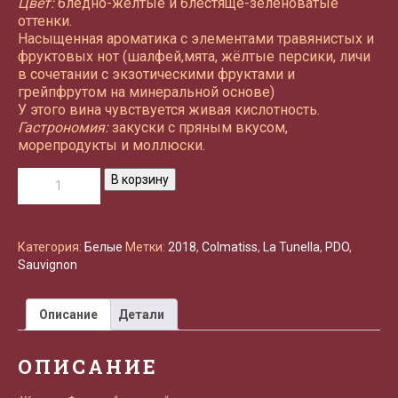
Цвет:
бледно-жёлтые и блестяще-зеленоватые
оттенки.
Насыщенная ароматика с элементами травянистых и
фруктовых нот (шалфей,мята, жёлтые персики, личи
в сочетании с экзотическими фруктами и
грейпфрутом на минеральной основе)
У этого вина чувствуется живая кислотность.
Гастрономия:
закуски с пряным вкусом,
морепродукты и моллюски.
Количество
В корзину
товара
La
Tunella
Colmatiss
Категория:
Белые
Метки:
2018
,
Colmatiss
,
La Tunella
,
PDO
,
Sauvignon
Sauvignon
PDO
2018
Описание
Детали
ОПИСАНИЕ