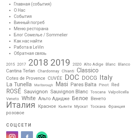
Главная (события)
О Нас
События
Винный погреб
Меню ресторана
Блог Сомелье / Sommelier
Как нас найти
Работа в LeVin
Обратная связь
2018
2019
2015
2017
2020
Alto Adige
Blanc
Blanco
Classico
Cantina Terlan
Chardonnay
Chianti
DOC
Italy
DOCG
Cotes de Provence
CUVÉE
Masi
La Tunella
Pares Balta
Red
Pinot
Marlborough
ROSÉ
Sauvignon
Sauvignon Blanc
Toscana
Valpolicella
White
Белое
Альто Адидже
Венето
Veneto
Италия
Красное
Кьянти
Мускат
Тоскана
Франция
розовое
СОЦСЕТИ