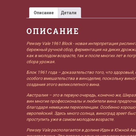
Описание
Детали
ОПИСАНИЕ
Pewsey Vale 1961 Block - новая интерпретация рислин
бережный ручной сбор, ферментация на диких дрожжа
как в молодом возрасте, так и после многих лет в по
сбора урожая.
Блок 1961 года – доказательство того, что здоровый
особого вмешательства в виноделие, поскольку вино
создания этого великолепного вина.
Австралия – это в первую очередь, конечно же, Шираз
вин многие профессионалы и любители вина предпочи
благодаря немецким переселенцам. Особенно хорошо о
европейский. Здесь много солнца, виноград зреет бы
проступить уже в самом молодом возрасте.
Pewsey Vale располагается в долине Иден в Южной Ав
виноградника. Это первая и одна из немногих виноде