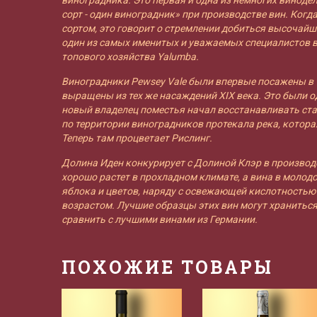
сорт - один виноградник» при производстве вин. Когд
сортом, это говорит о стремлении добиться высочайш
один из самых именитых и уважаемых специалистов в
топового хозяйства Yalumba.
Виноградники Pewsey Vale были впервые посажены в 
выращены из тех же насаждений XIX века. Это были о
новый владелец поместья начал восстанавливать ста
по территории виноградников протекала река, котора
Теперь там процветает Рислинг.
Долина Иден конкурирует с Долиной Клэр в производ
хорошо растет в прохладном климате, а вина в молод
яблока и цветов, наряду с освежающей кислотностью
возрастом. Лучшие образцы этих вин могут храниться 
сравнить с лучшими винами из Германии.
ПОХОЖИЕ ТОВАРЫ