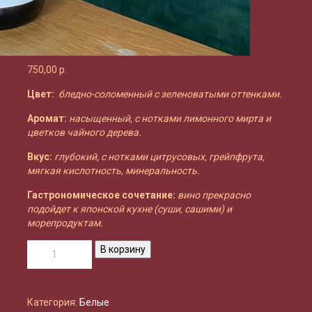
750,00
р.
Цвет:
бледно-соломенный с зеленоватыми оттенками.
Аромат:
насыщенный, с нотками лимонного мирта и
цветков чайного дерева.
Вкус:
глубокий, с нотками цитрусовых, грейпфрута,
мягкая кислотность, минеральность.
Гастрономическое сочетание:
вино прекрасно
подойдет к японской кухне (суши, сашими) и
морепродуктам.
Количество
В корзину
товара
Pewsey
Vale
1961
Категория:
Белые