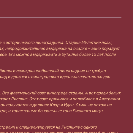
Block
Riesling
Eden
Valley
2019
га с исторического виноградника. Старые 60-летние лозы,
х, непродолжительная выдержка на осадке – вино порадует
гребе. Его можно выдерживать в бутылке более 15 лет после
, биологически разнообразный виноградник не требует
град и дрожжи с виноградника идеально сочетаются для
. Это флагманский сорт винограда страны. А вот среди белых
тают Рислинг. Этот сорт прижился и полюбился в Австралии
н получается в долинах Клэр и Иден. Стиль не похож на
стро, и характерные бензольные тона Рислинга могут
стралии и специализируется на Рислинге с одного
лен в Австралии, которая придерживается философии «один