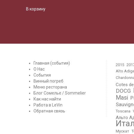
В корзину
Главная (события)
2015
201
О Нас
Alto Adig
События
Chardonn
Винный погреб
Cotes de
Меню ресторана
DOCG
Блог Сомелье / Sommelier
Masi
P
Как нас найти
Sauvign
Работа в LeVin
Обратная связь
Toscana
Альто А
Ита
Мускат
Т