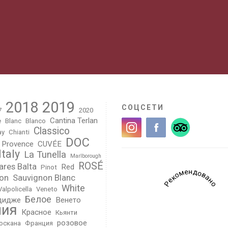
2018
2019
СОЦСЕТИ
7
2020
Cantina Terlan
e
Blanc
Blanco
Classico
ay
Chianti
DOC
 Provence
CUVÉE
Italy
La Tunella
Marlborough
ROSÉ
ares Balta
Red
Pinot
Рекомендовано
on
Sauvignon Blanc
White
Valpolicella
Veneto
Белое
дидже
Венето
лия
Красное
Кьянти
розовое
оскана
Франция