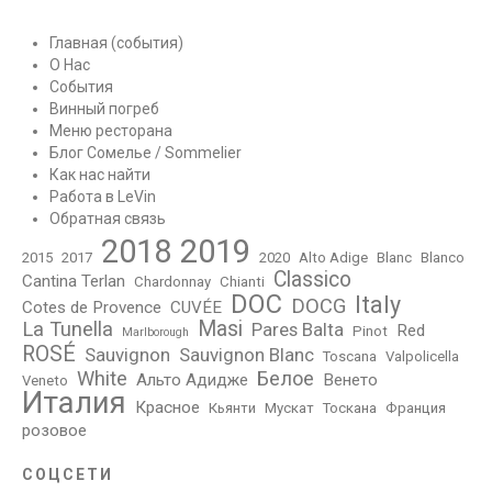
Главная (события)
О Нас
События
Винный погреб
Меню ресторана
Блог Сомелье / Sommelier
Как нас найти
Работа в LeVin
Обратная связь
2018
2019
2015
2017
2020
Alto Adige
Blanc
Blanco
Classico
Cantina Terlan
Chardonnay
Chianti
DOC
Italy
DOCG
Cotes de Provence
CUVÉE
Masi
La Tunella
Pares Balta
Red
Pinot
Marlborough
ROSÉ
Sauvignon
Sauvignon Blanc
Toscana
Valpolicella
White
Белое
Альто Адидже
Венето
Veneto
Италия
Красное
Кьянти
Мускат
Тоскана
Франция
розовое
СОЦСЕТИ