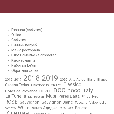
Главная (события)
О Нас
События
Винный погреб
Меню ресторана
Блог Сомелье / Sommelier
Как нас найти
Работа в LeVin
Обратная связь
2018
2019
2015
2017
2020
Alto Adige
Blanc
Blanco
Classico
Cantina Terlan
Chardonnay
Chianti
DOC
Italy
DOCG
Cotes de Provence
CUVÉE
Masi
La Tunella
Pares Balta
Red
Pinot
Marlborough
ROSÉ
Sauvignon
Sauvignon Blanc
Toscana
Valpolicella
White
Белое
Альто Адидже
Венето
Veneto
Италия