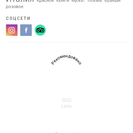
Красное
Кьянти
Мускат
Тоскана
Франция
розовое
СОЦСЕТИ
Рекомендовано
2022
LeVin