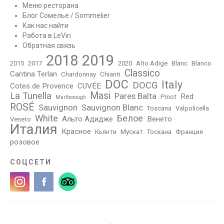
Меню ресторана
Блог Сомелье / Sommelier
Как нас найти
Работа в LeVin
Обратная связь
2018
2019
2015
2017
2020
Alto Adige
Blanc
Blanco
Classico
Cantina Terlan
Chardonnay
Chianti
DOC
Italy
DOCG
Cotes de Provence
CUVÉE
Masi
La Tunella
Pares Balta
Red
Pinot
Marlborough
ROSÉ
Sauvignon
Sauvignon Blanc
Toscana
Valpolicella
White
Белое
Альто Адидже
Венето
Veneto
Италия
Красное
Кьянти
Мускат
Тоскана
Франция
розовое
СОЦСЕТИ