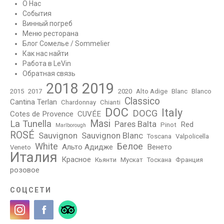
О Нас
События
Винный погреб
Меню ресторана
Блог Сомелье / Sommelier
Как нас найти
Работа в LeVin
Обратная связь
2018
2019
2015
2017
2020
Alto Adige
Blanc
Blanco
Classico
Cantina Terlan
Chardonnay
Chianti
DOC
Italy
DOCG
Cotes de Provence
CUVÉE
Masi
La Tunella
Pares Balta
Red
Pinot
Marlborough
ROSÉ
Sauvignon
Sauvignon Blanc
Toscana
Valpolicella
White
Белое
Альто Адидже
Венето
Veneto
Италия
Красное
Кьянти
Мускат
Тоскана
Франция
розовое
СОЦСЕТИ