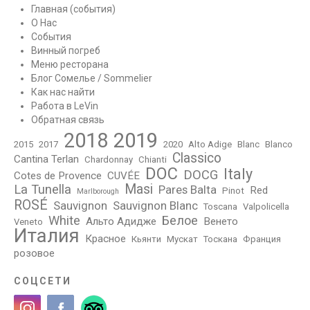
Главная (события)
О Нас
События
Винный погреб
Меню ресторана
Блог Сомелье / Sommelier
Как нас найти
Работа в LeVin
Обратная связь
2018
2019
2015
2017
2020
Alto Adige
Blanc
Blanco
Classico
Cantina Terlan
Chardonnay
Chianti
DOC
Italy
DOCG
Cotes de Provence
CUVÉE
Masi
La Tunella
Pares Balta
Red
Pinot
Marlborough
ROSÉ
Sauvignon
Sauvignon Blanc
Toscana
Valpolicella
White
Белое
Альто Адидже
Венето
Veneto
Италия
Красное
Кьянти
Мускат
Тоскана
Франция
розовое
СОЦСЕТИ