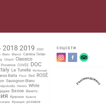
2018
2019
СОЦСЕТИ
7
2020
Cantina Terlan
e
Blanc
Blanco
Classico
ay
Chianti
DOC
 Provence
CUVÉE
Italy
La Tunella
Marlborough
ROSÉ
ares Balta
Red
Pinot
Рекомендовано
on
Sauvignon Blanc
White
Valpolicella
Veneto
Белое
дидже
Венето
лия
Красное
Кьянти
розовое
оскана
Франция