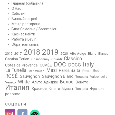
Главная (события)
О Нас
События
Винный погреб
Меню ресторана
Блог Сомелье / Sommelier
Как нас найти
Работа в LeVin
Обратная связь
2018
2019
2015
2017
2020
Alto Adige
Blanc
Blanco
Classico
Cantina Terlan
Chardonnay
Chianti
DOC
Italy
DOCG
Cotes de Provence
CUVÉE
Masi
La Tunella
Pares Balta
Red
Pinot
Marlborough
ROSÉ
Sauvignon
Sauvignon Blanc
Toscana
Valpolicella
White
Белое
Альто Адидже
Венето
Veneto
Италия
Красное
Кьянти
Мускат
Тоскана
Франция
розовое
СОЦСЕТИ