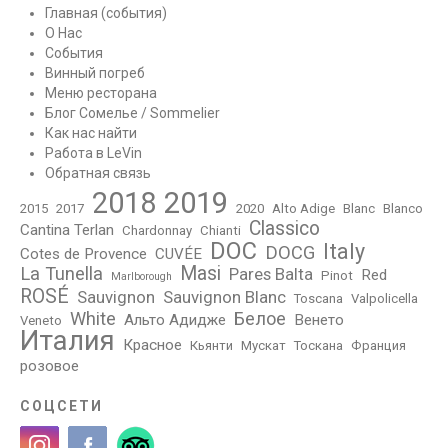
Главная (события)
О Нас
События
Винный погреб
Меню ресторана
Блог Сомелье / Sommelier
Как нас найти
Работа в LeVin
Обратная связь
2018
2019
2015
2017
2020
Alto Adige
Blanc
Blanco
Classico
Cantina Terlan
Chardonnay
Chianti
DOC
Italy
DOCG
Cotes de Provence
CUVÉE
Masi
La Tunella
Pares Balta
Red
Pinot
Marlborough
ROSÉ
Sauvignon
Sauvignon Blanc
Toscana
Valpolicella
White
Белое
Альто Адидже
Венето
Veneto
Италия
Красное
Кьянти
Мускат
Тоскана
Франция
розовое
СОЦСЕТИ