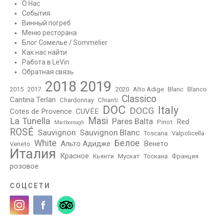
О Нас
События
Винный погреб
Меню ресторана
Блог Сомелье / Sommelier
Как нас найти
Работа в LeVin
Обратная связь
2018
2019
2015
2017
2020
Alto Adige
Blanc
Blanco
Classico
Cantina Terlan
Chardonnay
Chianti
DOC
Italy
DOCG
Cotes de Provence
CUVÉE
Masi
La Tunella
Pares Balta
Red
Pinot
Marlborough
ROSÉ
Sauvignon
Sauvignon Blanc
Toscana
Valpolicella
White
Белое
Альто Адидже
Венето
Veneto
Италия
Красное
Кьянти
Мускат
Тоскана
Франция
розовое
СОЦСЕТИ